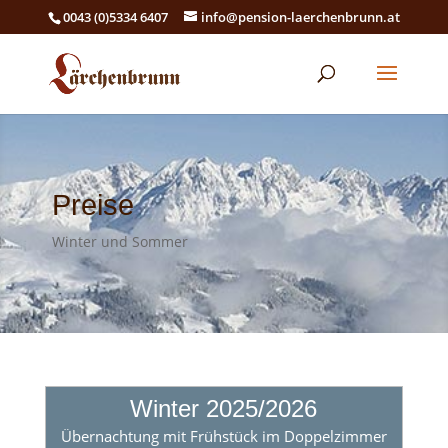
0043 (0)5334 6407
info@pension-laerchenbrunn.at
Preise
Winter und Sommer
Winter 2025/2026
Übernachtung mit Frühstück im Doppelzimmer